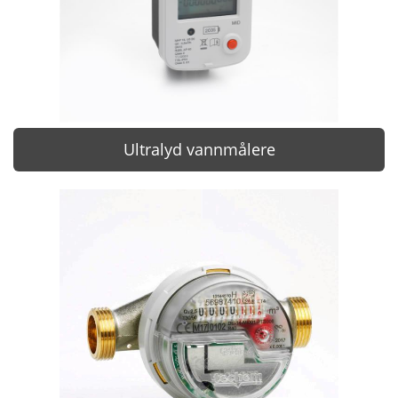
Ultralyd vannmålere