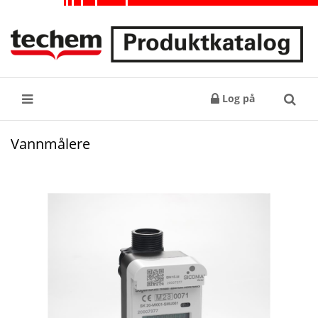
Log på
Søk
Vannmålere