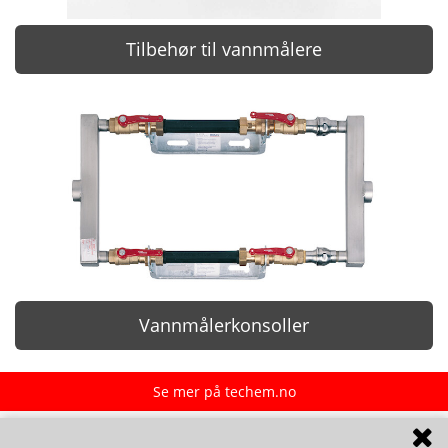
Tilbehør til vannmålere
Vannmålerkonsoller
Se mer på techem.no